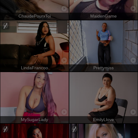
ChaudePourxToi
MaidenGame
LindaFrancoo
Prettymiss
MySugarLady
EmilyLlove