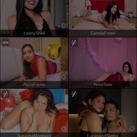
LannyShell
CamilaFroes
AliciaFerrer
YessiSoto
NatashaMonttero
LucasandSasha