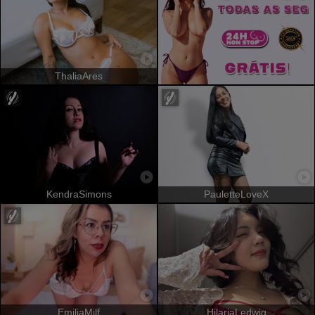
ThaliaAres
KendraSimons
PauletteLoveX
EmiliaMilf
HilariaLedwig