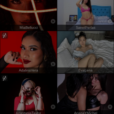
MiaBellucci
SanetPerlas
AdalinaVera
EvaLena
AnastasiaTaylor
ArianaYMichel