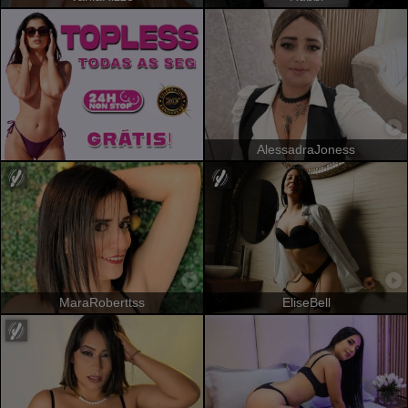
AlessadraJoness
MaraRoberttss
EliseBell