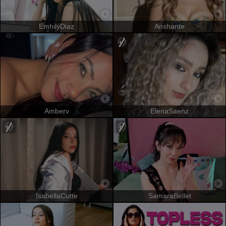
EmhilyDiaz
Anshante
Amberv
ElenaSaenz
IsabellaCutte
SamaraBellet