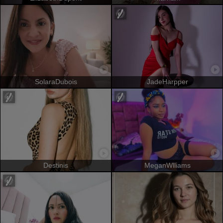
SolaraDubois
JadeHarpper
Destinis
MeganWlliams