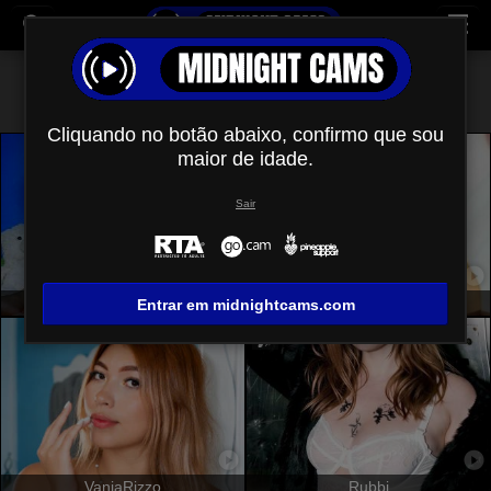
Todos (
682
)
Médio
×
Cliquando no botão abaixo, confirmo que sou
maior de idade.
Sair
MarinahSexy
KatarinaNovak
Entrar em midnightcams.com
VaniaRizzo
Rubbi