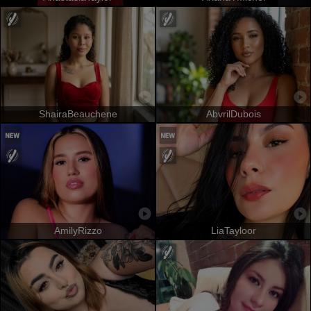
ShairaBeauchene
AbvrilDubois
AmilyRizzo
LiaTayloor