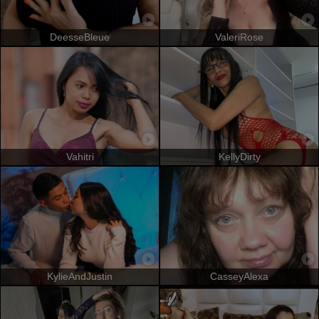
DeesseBleue
ValeriRose
Vahitri
KellyDirty
KylieAndJustin
CasseyAlexa