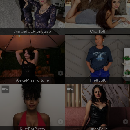
AmandalaFrancaise
CharllotI
AlexaMissFortune
PrettySK
KuteFatPussy
LunaaBelle