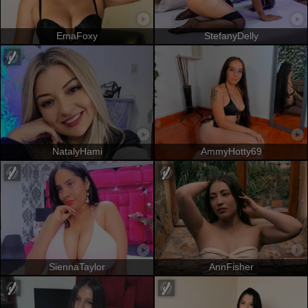
EmaFoxy
StefanyDelly
NatalyHami
AmmyHotty69
SiennaTaylor
AnnFisher