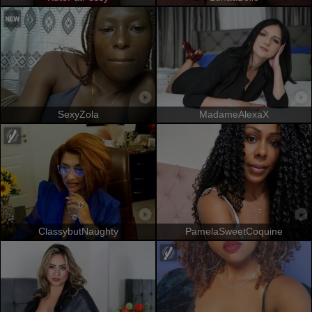
SexyZola
MadameAlexaX
ClassybutNaughty
PamelaSweetCoquine