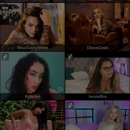
MissSunnyShine
DianeOasis
KylieJen
JessieBoo