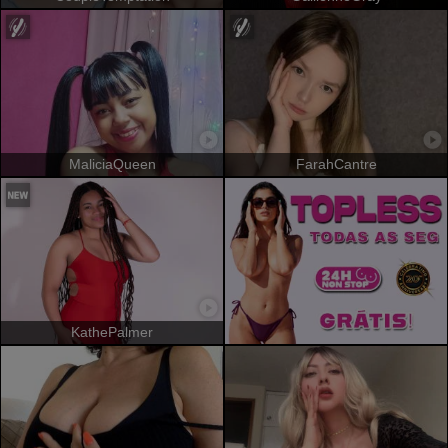
MaliciaQueen
FarahCantre
KathePalmer