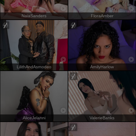
NaiaSanders
FloraAmber
LilithAndAsmodeo
AmilyHarlow
AliceJelanni
ValerieBanks