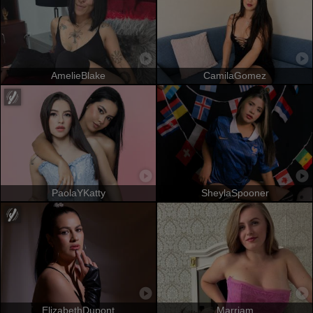
AmelieBlake
CamilaGomez
PaolaYKatty
SheylaSpooner
ElizabethDupont
Marriam