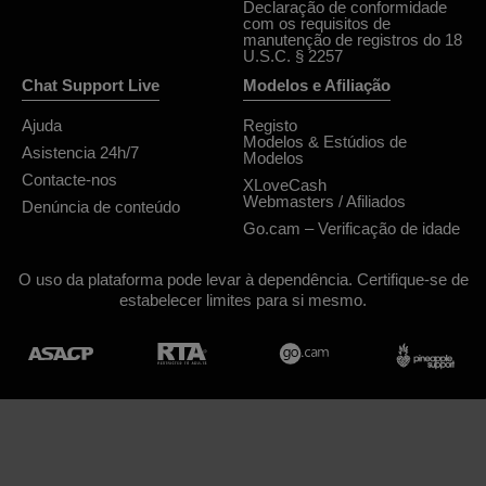
Declaração de conformidade
com os requisitos de
manutenção de registros do 18
U.S.C. § 2257
Chat Support Live
Modelos e Afiliação
Ajuda
Registo
Modelos & Estúdios de
Asistencia 24h/7
Modelos
Contacte-nos
XLoveCash
Webmasters / Afiliados
Denúncia de conteúdo
Go.cam – Verificação de idade
O uso da plataforma pode levar à dependência. Certifique-se de
estabelecer limites para si mesmo.
Desenho & implementação General Platform services
/ E-Wallet services
© 2026
midnightcams.com