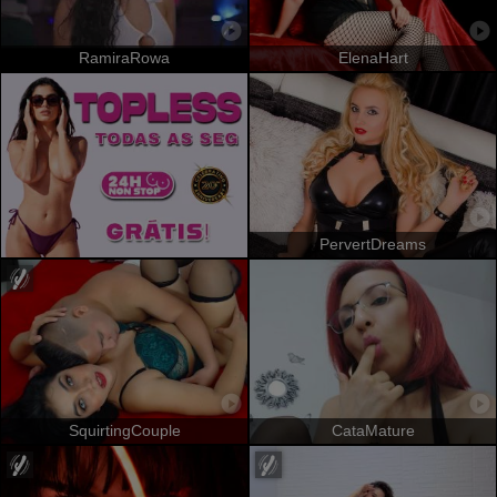
RamiraRowa
ElenaHart
PervertDreams
SquirtingCouple
CataMature