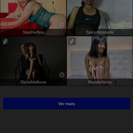
StephieBou
SpicyAmabelle
DariaMalkova
BeauteNoire
Ver mais