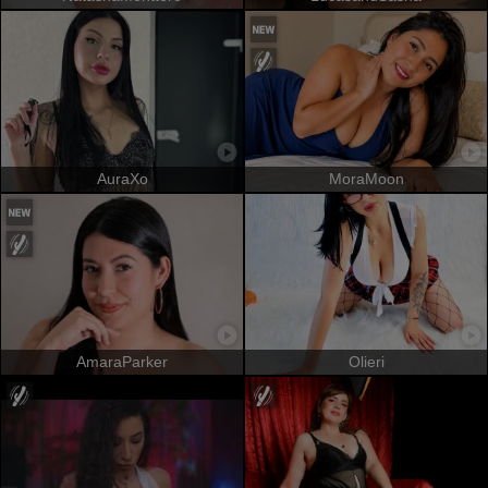
AuraXo
MoraMoon
AmaraParker
Olieri