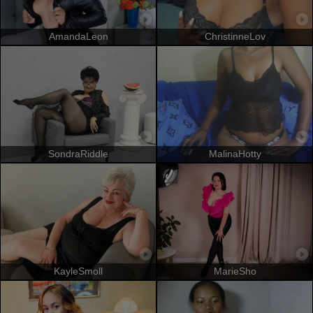
AmandaLeon
ChristinneLov
SondraRiddle
MalinaHotty
KayleSmoll
MarieSho