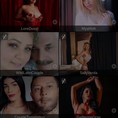
LoreDuval
MyaHott
WildLatinCouple
SallyVerda
CoupleTemptation
GallienneGray