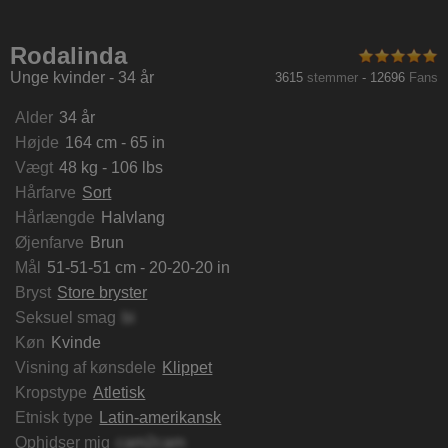
laYanek
KateMoore69
GoddessDiana
BritneyF
Rodalinda
Unge kvinder - 34 år
3615
stemmer
-
12696
Fans
Alder
34 år
Højde
164 cm - 65 in
Vægt
48 kg - 106 lbs
Hårfarve
Sort
Hårlængde
Halvlang
Øjenfarve
Brun
Mål
51-51-51 cm - 20-20-20 in
Bryst
Store bryster
Seksuel smag
bi
Køn
Kvinde
Visning af kønsdele
Klippet
Kropstype
Atletisk
Etnisk type
Latin-amerikansk
Ophidser mig
cam2cam