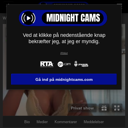
Webcams Live
Unge kvinder
Rodalinda
Rodalinda
Live-show
Ved at klikke på nedenstående knap
bekræfter jeg, at jeg er myndig.
Webcams live!
Afslut
Gå ind på midnightcams.com
Privat show
Bio
Medier
Kommentarer
Meddelelser