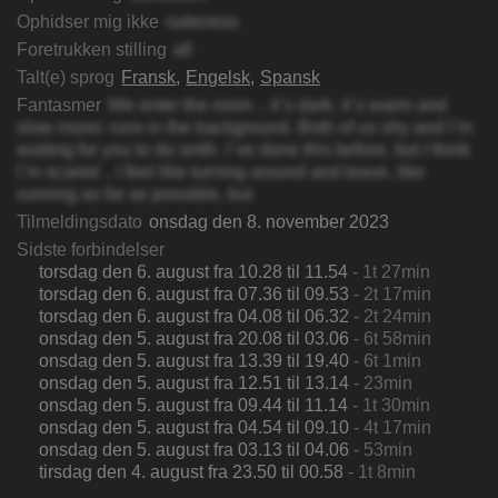
Ophidser mig ikke
rudeness
Foretrukken stilling
all
Talt(e) sprog
Fransk
Engelsk
Spansk
Fantasmer
We enter the room .. it`s dark, it`s warm and
slow music runs in the background. Both of us shy and I`m
waiting for you to do smth. I`ve done this before, but I think
I`m scared .. I feel like turning around and leave, like
running as far as possible, but
Tilmeldingsdato
onsdag den 8. november 2023
Sidste forbindelser
torsdag den 6. august fra 10.28 til 11.54
- 1t 27min
torsdag den 6. august fra 07.36 til 09.53
- 2t 17min
torsdag den 6. august fra 04.08 til 06.32
- 2t 24min
onsdag den 5. august fra 20.08 til 03.06
- 6t 58min
onsdag den 5. august fra 13.39 til 19.40
- 6t 1min
onsdag den 5. august fra 12.51 til 13.14
- 23min
onsdag den 5. august fra 09.44 til 11.14
- 1t 30min
onsdag den 5. august fra 04.54 til 09.10
- 4t 17min
onsdag den 5. august fra 03.13 til 04.06
- 53min
tirsdag den 4. august fra 23.50 til 00.58
- 1t 8min