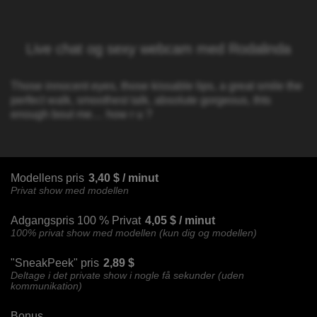
Live chat og sexy webcam med Rodalinda
Those innocent eyes, those kissable lips, a great smile the
perfect walk, smoothest talk, absolute gorgeous, thts
enough bout me… how r u ?
Modellens pris
3,40 $ / minut
Privat show med modellen
Adgangspris 100 % Privat
4,05 $ / minut
100% privat show med modellen (kun dig og modellen)
"SneakPeek" pris
2,89 $
Deltage i det private show i nogle få sekunder (uden
kommunikation)
Bonus